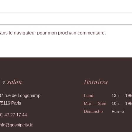
dans le navigateur pour mon prochain commentaire.
Le
salon
Horaires
87 rue de Longchamp
Lundi
13h — 19
75116 Paris
Mar — Sam
10h — 19
Dimanche
Fermé
01 47 27 17 44
info@gossipcity.fr