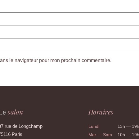
dans le navigateur pour mon prochain commentaire.
Le
salon
Horaires
87 rue de Longchamp
Lundi
13h — 19
75116 Paris
Mar — Sam
10h — 19