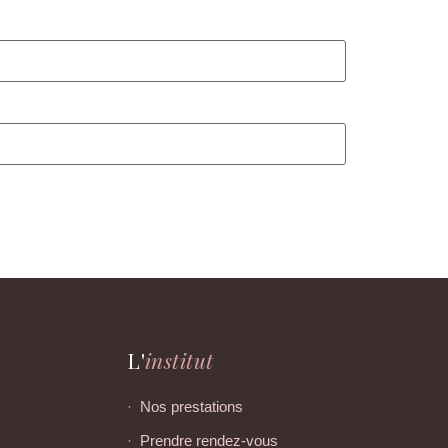
L'
institut
h
Nos prestations
h
Prendre rendez-vous