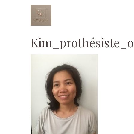
Aller
au
contenu
Kim_prothésiste_o