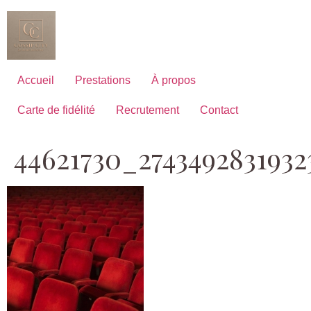
Aller
au
contenu
Accueil
Prestations
À propos
Carte de fidélité
Recrutement
Contact
44621730_2743492831932