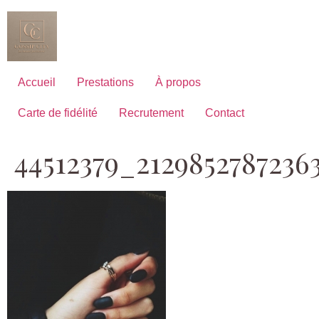
Aller
au
contenu
Accueil
Prestations
À propos
Carte de fidélité
Recrutement
Contact
44512379_2129852787236