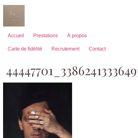
Aller
au
contenu
Accueil
Prestations
À propos
Carte de fidélité
Recrutement
Contact
44447701_3386241333649