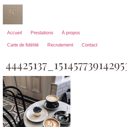
Aller
au
contenu
Accueil
Prestations
À propos
Carte de fidélité
Recrutement
Contact
44425137_1514577391429