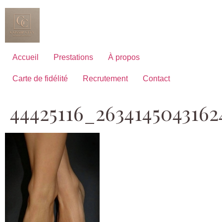
Aller
au
contenu
Accueil
Prestations
À propos
Carte de fidélité
Recrutement
Contact
44425116_263414504316