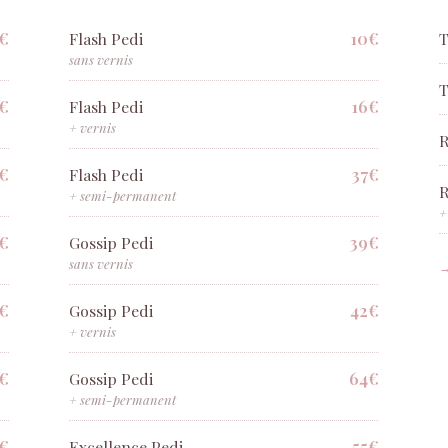
€
10€
Flash Pedi
T
sans vernis
T
5€
16€
Flash Pedi
+ vernis
R
€
37€
Flash Pedi
R
+ semi-permanent
+
€
39€
Gossip Pedi
sans vernis
€
42€
Gossip Pedi
+ vernis
€
64€
Gossip Pedi
+ semi-permanent
€
55€
Excellence Pedi