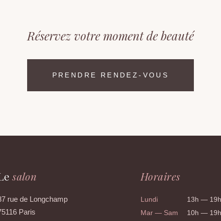
Réservez votre moment de beauté
PRENDRE RENDEZ-VOUS
Le
salon
Horaires
87 rue de Longchamp
Lundi
13h — 19
75116 Paris
Mar — Sam
10h — 19