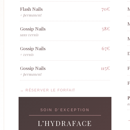
70€
Flash Nails
M
+ permanent
M
58€
Gossip Nails
sans vernis
M
67€
Gossip Nails
D
+ vernis
115€
Gossip Nails
F
+ permanent
F
→ RÉSERVER LE FORFAIT
a
SOIN D’EXCEPTION
L’HYDRAFACE