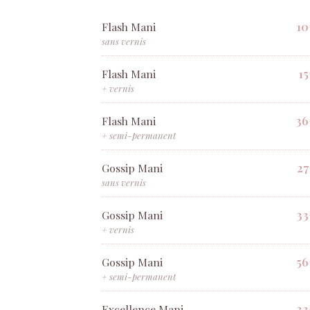
10
Flash Mani
sans vernis
1
Flash Mani
+ vernis
36
Flash Mani
+ semi-permanent
27
Gossip Mani
sans vernis
33
Gossip Mani
+ vernis
56
Gossip Mani
+ semi-permanent
33
Excellence Mani