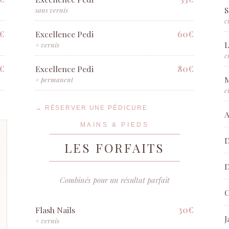
S
sans vernis
c
€
60€
Excellence Pedi
L
+ vernis
c
€
80€
Excellence Pedi
+ permanent
c
→ RÉSERVER UNE PÉDICURE
A
MAINS & PIEDS
D
LES FORFAITS
D
Combinés pour un résultat parfait
C
30€
Flash Nails
J
+ vernis