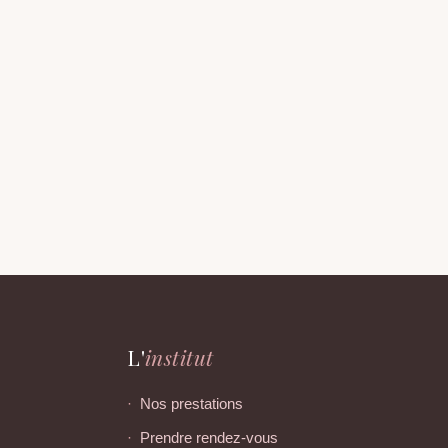
L'
institut
h
Nos prestations
h
Prendre rendez-vous