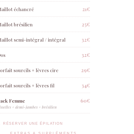
21€
aillot échancré
25€
aillot brésilien
32€
aillot semi-intégral / intégral
32€
os
29€
orfait sourcils + lèvres cire
34€
orfait sourcils + lèvres fil
60€
Pack Femme
isselles + demi-jambes + brésilien
→ RÉSERVER UNE ÉPILATION
EXTRAS & SUPPLÉMENTS