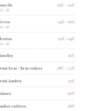
19€ / 22€
ourcils
ire / fil
14€ / 16€
èvres
ire / fil
12€ / 14€
Menton
ire / fil
16€
isselles
18€ / 23€
emi-bras / Bras entiers
25€
emi-jambes
26€
uisses
38€
ambes entières