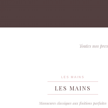
Toutes nos pres
LES MAINS
LES MAINS
Manucures classiques aux finitions parfaites