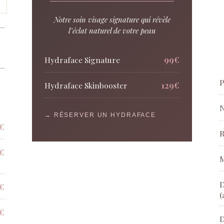
Notre soin visage signature qui révèle
l’éclat naturel de votre peau
99€
Hydraface Signature
P
129€
Hydraface Skinbooster
N
→ RÉSERVER UN HYDRAFACE
€
R
€
M
D
€
(
€
D