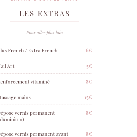
LES EXTRAS
Pour aller plus loin
6€
lus French / Extra French
5€
ail Art
8€
enforcement vitaminé
15€
assage mains
8€
épose vernis permanent
aluminium)
8€
épose vernis permanent avant