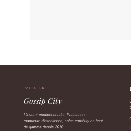
PARIS 16
Gossip City
L'institut confidentiel des Parisiennes —
manucure d'excellence, soins esthétiques haut
de gamme depuis 2010.