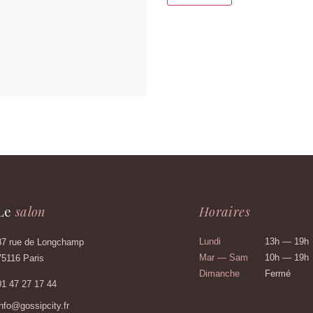
Le
salon
Horaires
87 rue de Longchamp
Lundi
13h — 19h
75116 Paris
Mar — Sam
10h — 19h
Dimanche
Fermé
01 47 27 17 44
info@gossipcity.fr